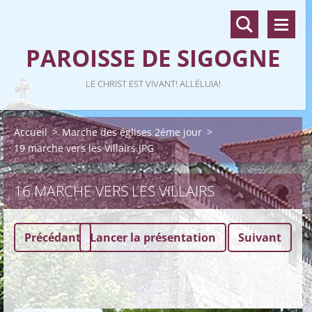
PAROISSE DE SIGOGNE
LE CHRIST EST VIVANT! ALLÉLUIA!
Accueil
>
Marche des églises 2éme jour
>
19 marche vers les Villairs.JPG
16 MARCHE VERS LES VILLAIRS
Précédant
Lancer la présentation
Suivant