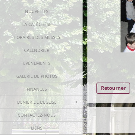
NOUVELLES
LA CATÉCHÈSE
HORAIRES DES MESSES
CALENDRIER
EVÉNEMENTS
GALERIE DE PHOTOS
Retourner
FINANCES
DENIER DE L'EGLISE
CONTACTEZ-NOUS
LIENS