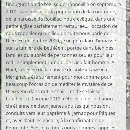
l’inauguration de l’église de Bonneville en septembre
2010 : avec des élus, la population de la commune,
de la paroisse de Rouillac, notre évêque, dans une
petite église parfaitement restaurée… l’occasion de
nous rappeler qu’un lieu de culte nous parle de
Dieu. En décembre 2010, je ne peux faire l’impasse
sur la lumière de Bethléem, portée dans bien des
familles ou auprès de personnes seules pour leur
redire simplement l’amour de Dieu fait-homme. A
Noël, la veillée de la nativité de style « Taizé » à
Mérignac a été surement pour moi comme pour
beaucoup l’occasion de méditer le mystère de ce
Dieu venu dans notre chair… et de se laisser
toucher. Le Carême 2011 a été celui de l’initiation
chrétienne de deux jeunes adultes qui nous ont
conduits vers leur baptême à Jarnac pour Pâques
et, avec d’autres encore, à la confirmation de
Pentecôte. Avec eux, nous nous sommes rappelés