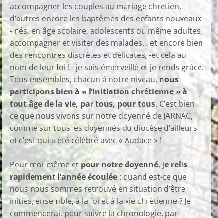
accompagner les couples au mariage chrétien,
d’autres encore les baptêmes des enfants nouveaux
- nés, en âge scolaire, adolescents ou même adultes,
accompagner et visiter des malades… et encore bien
des rencontres discrètes et délicates, -et cela au
nom de leur foi ! - je suis émerveillé et je rends grâce.
Tous ensembles, chacun à notre niveau,
nous
participons bien à « l’initiation chrétienne » à
tout âge de la vie, par tous, pour tous
. C’est bien
ce que nous vivons sur notre doyenné de JARNAC,
comme sur tous les doyennés du diocèse d’ailleurs
et c’est qui a été célébré avec « Audace » !
Pour moi-même et
pour notre doyenné
,
je relis
rapidement l’année écoulée
: quand est-ce que
nous nous sommes retrouvé en situation d’être
initiés, ensemble, à la foi et à la vie chrétienne ? Je
commencerai, pour suivre la chronologie, par